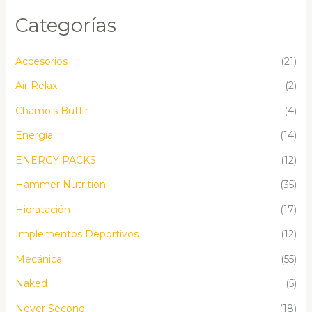
Categorías
Accesorios
(21)
Air Relax
(2)
Chamois Butt'r
(4)
Energía
(14)
ENERGY PACKS
(12)
Hammer Nutrition
(35)
Hidratación
(17)
Implementos Deportivos
(12)
Mecánica
(55)
Naked
(5)
Never Second
(18)