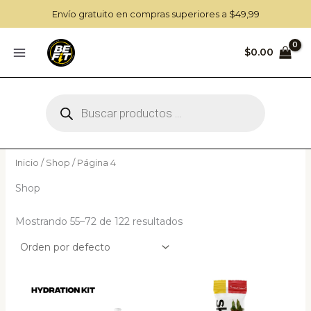
Ir
Envío gratuito en compras superiores a $49,99
al
contenido
$
0.00
Búsqueda
de
productos
Inicio
/
Shop
/ Página 4
Shop
Mostrando 55–72 de 122 resultados