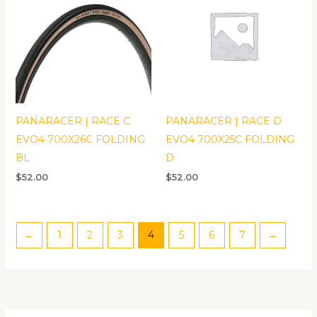
PANARACER | RACE C
PANARACER | RACE D
EVO4 700X26C FOLDING
EVO4 700X25C FOLDING
BL
D
$
52.00
$
52.00
←
1
2
3
4
5
6
7
→