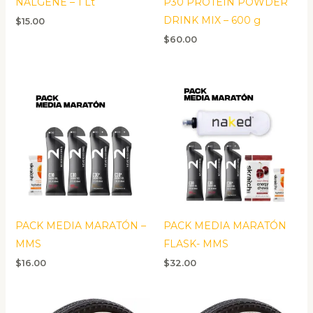
NALGENE – 1 Lt
P30 PROTEIN POWDER
DRINK MIX – 600 g
$
15.00
$
60.00
PACK MEDIA MARATÓN –
PACK MEDIA MARATÓN
MMS
FLASK- MMS
$
16.00
$
32.00