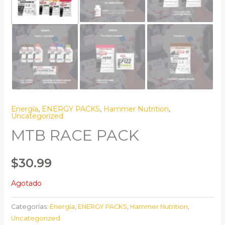
Energía
,
ENERGY PACKS
,
Hammer Nutrition
,
Uncategorized
MTB RACE PACK
$
30.99
Agotado
Categorías:
Energía
,
ENERGY PACKS
,
Hammer Nutrition
,
Uncategorized