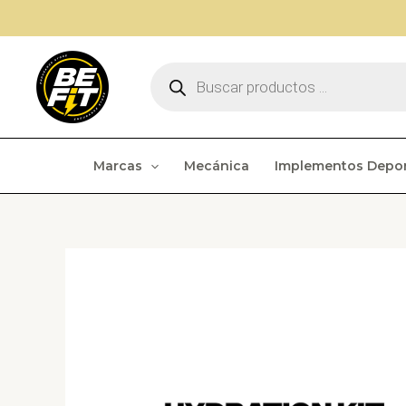
Ir
al
contenido
Búsqueda
de
productos
Marcas
Mecánica
Implementos Depor