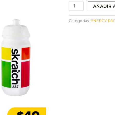
HYDRATION
AÑADIR 
KIT
cantidad
Categorías:
ENERGY PA