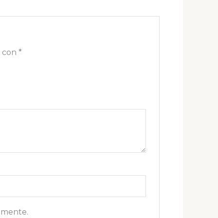
s con
*
omente.