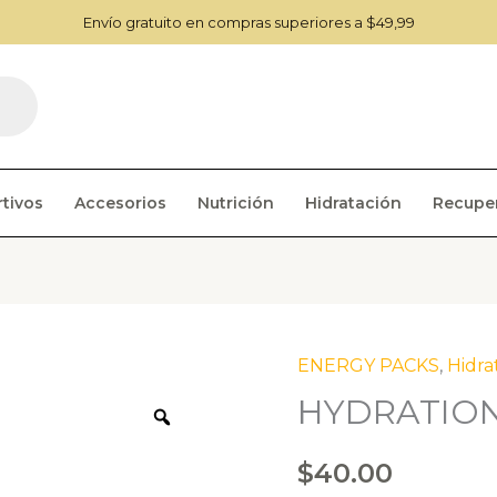
Envío gratuito en compras superiores a $49,99
tivos
Accesorios
Nutrición
Hidratación
Recupe
ENERGY PACKS
,
Hidra
HYDRATION
Zoom
$
40.00