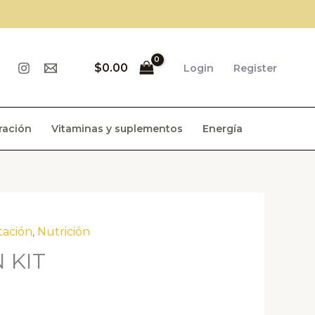
$
0.00
Login
Register
ración
Vitaminas y suplementos
Energía
tación
,
Nutrición
 KIT