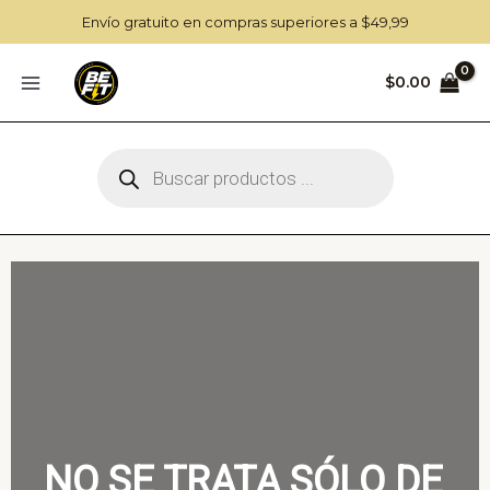
Ir
Envío gratuito en compras superiores a $49,99
al
contenido
$
0.00
Búsqueda
de
productos
NO SE TRATA SÓLO DE