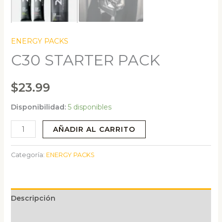
ENERGY PACKS
C30 STARTER PACK
$
23.99
Disponibilidad:
5 disponibles
C30
AÑADIR AL CARRITO
STARTER
PACK
Categoría:
ENERGY PACKS
cantidad
Descripción
Valoraciones (0)