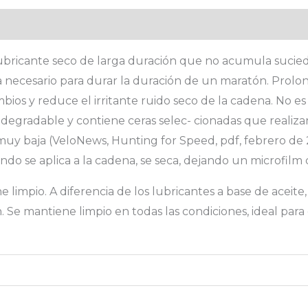
aloraciones (0)
n lubricante seco de larga duración que no acumula sucie
necesario para durar la duración de un maratón. Prolonga
mbios y reduce el irritante ruido seco de la cadena. No es
biodegradable y contiene ceras selec- cionadas que reali
muy baja (VeloNews, Hunting for Speed, pdf, febrero de 
 se aplica a la cadena, se seca, dejando un microfilm d
 limpio. A diferencia de los lubricantes a base de aceit
 Se mantiene limpio en todas las condiciones, ideal para ca