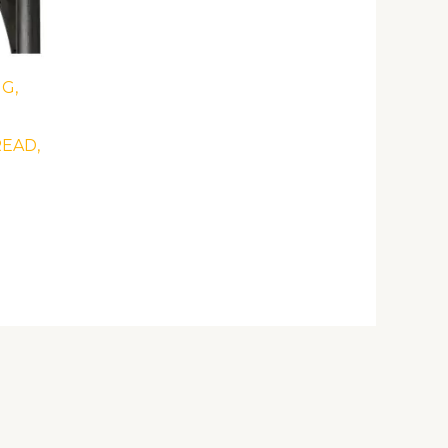
G,
READ,