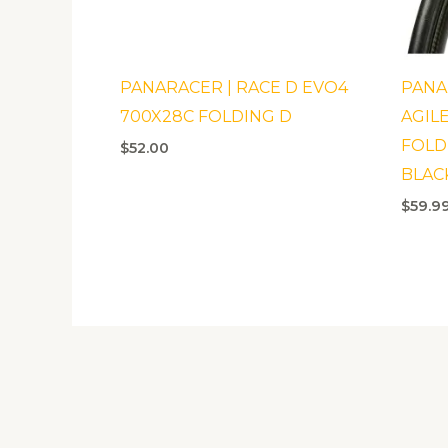
PANARACER | RACE D EVO4
PANA
700X28C FOLDING D
AGIL
FOLD
$
52.00
BLAC
$
59.9