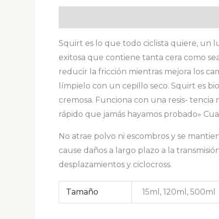
Descripción
Información adicional
V
Squirt es lo que todo ciclista quiere, u
exitosa que contiene tanta cera como sea 
reducir la fricción mientras mejora los ca
límpielo con un cepillo seco. Squirt es 
cremosa. Funciona con una resis- tencia 
rápido que jamás hayamos probado» Cuando
No atrae polvo ni escombros y se mantiene
cause daños a largo plazo a la transmisión.
desplazamientos y ciclocross.
Tamaño
15ml, 120ml, 500ml