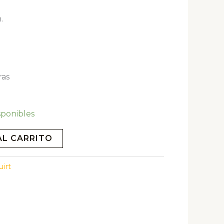
.
ras
sponibles
AL CARRITO
uirt