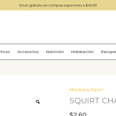
Envío gratuito en compras superiores a $49,99
tivos
Accesorios
Nutrición
Hidratación
Recupe
Mecánica
,
Squirt
SQUIRT CHA
Zoom
$
2.60