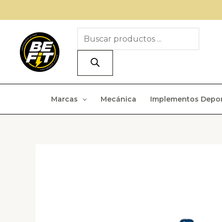
Ir
al
Búsqueda
contenido
de
productos
Marcas
Mecánica
Implementos Depor