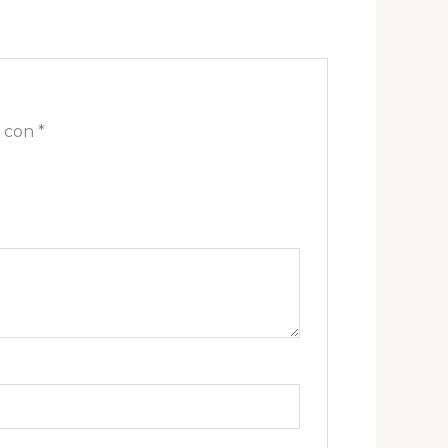
s con
*