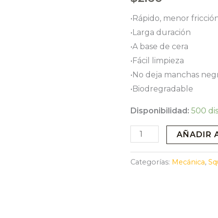
•Rápido, menor fricción
•Larga duración
•A base de cera
•Fácil limpieza
•No deja manchas neg
•Biodregradable
Disponibilidad:
500 di
SQUIRT
AÑADIR 
CHAIN
LUBE
Categorías:
Mecánica
,
Sq
-
15
ml
cantidad