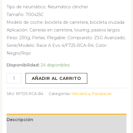
Tipo de neumático: Neumático clincher
Tamaño: 700x25C
Modelo de coche: bicicleta de carretera, bicicleta cruzada
Aplicación: Carreras en carretera, touring, paseos largos
Peso: 230g; Perlas: Plegable; Compuesto: ZSG Avanzado;
Serie/Modelo: Race A Evo 4/F725-RCA-R4; Color:
Negro/Rojo
Disponibilidad:
24 disponibles
RACE
AÑADIR AL CARRITO
A
EVO
SKU:
RF725-RCA-B4
Categorías:
Mecánica
,
Panaracer
4
700
X
Descripción
25C
cantidad
Valoraciones (0)