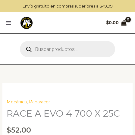
Ir
Envío gratuito en compras superiores a $49,99
al
contenido
$
0.00
Búsqueda
de
productos
Zoo
Mecánica
,
Panaracer
RACE A EVO 4 700 X 25C
$
52.00