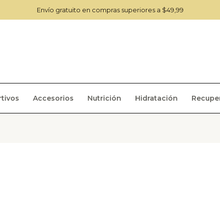
Envío gratuito en compras superiores a $49,99
tivos
Accesorios
Nutrición
Hidratación
Recupe