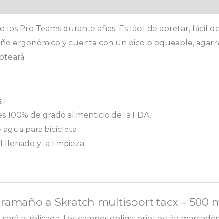
 los Pro Teams durante años. Es fácil de apretar, fácil de 
seño ergonómico y cuenta con un pico bloqueable, agarre
oteará.
s F
es 100% de grado alimenticio de la FDA.
 agua para bicicleta
l llenado y la limpieza.
aramañola Skratch multisport tacx – 500 m
 será publicada.
Los campos obligatorios están marcado