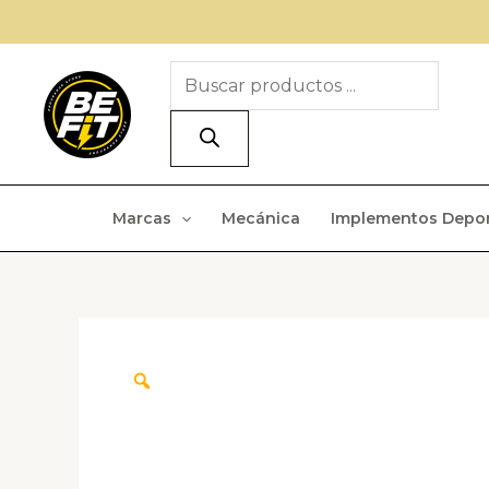
Ir
al
Búsqueda
contenido
de
productos
Marcas
Mecánica
Implementos Depor
Zoom