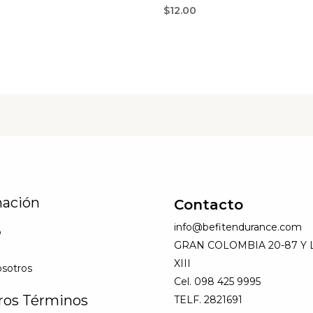
$
12.00
mación
Contacto
info@befitendurance.com
o
GRAN COLOMBIA 20-87 Y
XIII
sotros
Cel. 098 425 9995
ros Términos
TELF. 2821691