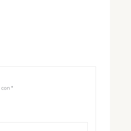
s con
*