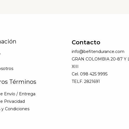
mación
Contacto
info@befitendurance.com
o
GRAN COLOMBIA 20-87 Y
XIII
sotros
Cel. 098 425 9995
ros Términos
TELF. 2821691
de Envío / Entrega
de Privacidad
 y Condiciones