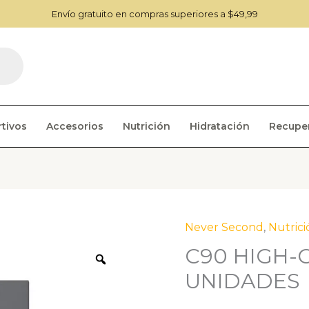
Envío gratuito en compras superiores a $49,99
tivos
Accesorios
Nutrición
Hidratación
Recupe
Never Second
,
Nutrici
C90 HIGH-C
Zoom
UNIDADES