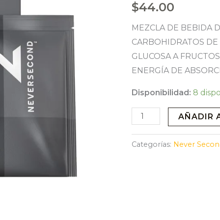
$
44.00
MEZCLA DE BEBIDA D
CARBOHIDRATOS DE
GLUCOSA A FRUCTOSA
ENERGÍA DE ABSORC
Disponibilidad:
8 disp
C90
AÑADIR 
HIGH-
CARB
Categorías:
Never Secon
DRINK
MIX
-
8
UNIDADES