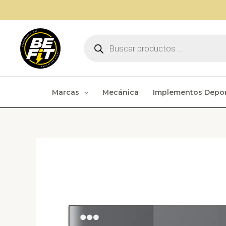
Ir
al
contenido
Búsqueda
de
productos
Marcas
Mecánica
Implementos Depor