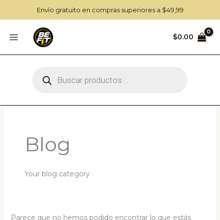
Ir
Envío gratuito en compras superiores a $49,99
al
contenido
$
0.00
Búsqueda
de
productos
Blog
Your blog category
Parece que no hemos podido encontrar lo que estás